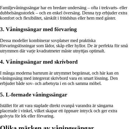
Familjevåningssängar har en bredare undersäng – ofta i trekvarts- eller
dubbelsängsstorlek – och en enkel översäng. Denna typ erbjuder extra
komfort och flexibilitet, särskilt i fritidshus eller hem med gäster.
3. Våningssängar med förvaring
Dessa modeller kombinerar sovplatser med praktiska
förvaringslösningar som lådor, skåp eller hyllor. De är perfekta för små
utrymmen där varje kvadratmeter måste utnyttjas optimalt.
4. Våningssängar med skrivbord
I många moderna barnrum är utrymmet begränsat, och här kan en
våningssäng med integrerat skrivbord vara en smart lösning. Den
erbjuder både sov- och arbetsyta i en och samma möbel.
5. L-formade våningssängar
Istället för att vara staplade direkt ovanpå varandra är sängarna
placerade i vinkel, vilket skapar ett öppnare intryck och ger extra
golvyta för lek eller förvaring.
Olika märken av våningssängar