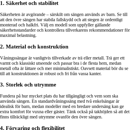
1. Säkerhet och stabilitet
Säkerheten är avgörande – särskilt om sängen används av barn. Se till
att den övre sängen har stabila fallskydd och att stegen är ordentligt
monterad och halkfri. Välj en modell som uppfyller gällande
säkerhetsstandarder och kontrollera tillverkarens rekommendationer för
maximal belastning.
2. Material och konstruktion
Våningssängar är vanligtvis tillverkade av trä eller metall. Trä ger ett
varmt och klassiskt utseende och passar bra i de flesta hem, medan
metall ofta är lättare och mer minimalistiskt. Oavsett material bör du se
till att konstruktionen är robust och fri från vassa kanter.
3. Storlek och utrymme
Fundera på hur mycket plats du har tillgängligt och vem som ska
använda sängen. En standardvåningssäng med två enkelsängar är
idealisk för barn, medan modeller med en bredare undersäng kan ge
extra komfort för vuxna eller gäster. Tänk också på takhöjden så att det
finns tillräckligt med utrymme ovanför den övre sängen.
4. Förvaring och flexibilitet