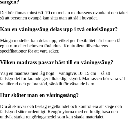
sängen?
Det bör finnas minst 60–70 cm mellan madrassens ovankant och taket
så att personen ovanpå kan sitta utan att slå i huvudet.
Kan en våningssäng delas upp i två enkelsängar?
Många modeller kan delas upp, vilket ger flexibilitet när barnen får
egna rum eller behoven förändras. Kontrollera tillverkarens
specifikationer för att vara säker.
Vilken madrass passar bäst till en våningssäng?
Välj en madrass med låg höjd – vanligtvis 10–15 cm – så att
fallskyddet fortfarande ger tillräckligt skydd. Madrassen bör vara väl
ventilerad och ge bra stöd, särskilt för växande barn.
Hur sköter man en våningssäng?
Dra åt skruvar och beslag regelbundet och kontrollera att stege och
fallskydd sitter ordentligt. Rengör ytorna med en fuktig trasa och
undvik starka rengöringsmedel som kan skada materialet.