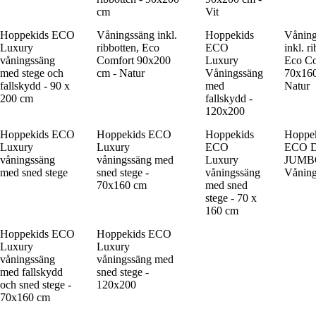
cm
Vit
Hoppekids ECO
Våningssäng inkl.
Hoppekids
Våning
Luxury
ribbotten, Eco
ECO
inkl. r
våningssäng
Comfort 90x200
Luxury
Eco Co
med stege och
cm - Natur
Våningssäng
70x160
fallskydd - 90 x
med
Natur
200 cm
fallskydd -
120x200
Hoppekids ECO
Hoppekids ECO
Hoppekids
Hoppe
Luxury
Luxury
ECO
ECO D
våningssäng
våningssäng med
Luxury
JUMB
med sned stege
sned stege -
våningssäng
Våning
70x160 cm
med sned
stege - 70 x
160 cm
Hoppekids ECO
Hoppekids ECO
Luxury
Luxury
våningssäng
våningssäng med
med fallskydd
sned stege -
och sned stege -
120x200
70x160 cm