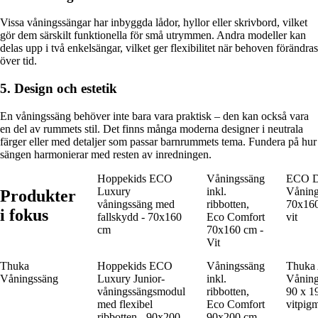
Vissa våningssängar har inbyggda lådor, hyllor eller skrivbord, vilket
gör dem särskilt funktionella för små utrymmen. Andra modeller kan
delas upp i två enkelsängar, vilket ger flexibilitet när behoven förändras
över tid.
5. Design och estetik
En våningssäng behöver inte bara vara praktisk – den kan också vara
en del av rummets stil. Det finns många moderna designer i neutrala
färger eller med detaljer som passar barnrummets tema. Fundera på hur
sängen harmonierar med resten av inredningen.
Hoppekids ECO
Våningssäng
ECO D
Luxury
inkl.
Våning
Produkter
våningssäng med
ribbotten,
70x160
i fokus
fallskydd - 70x160
Eco Comfort
vit
cm
70x160 cm -
Vit
Thuka
Hoppekids ECO
Våningssäng
Thuka
Våningssäng
Luxury Junior-
inkl.
Våning
våningssängsmodul
ribbotten,
90 x 1
med flexibel
Eco Comfort
vitpig
ribbotten - 90x200
90x200 cm -