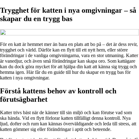
Trygghet för katten i nya omgivningar – så
skapar du en trygg bas
För en katt är hemmet mer än bara en plats att bo på – det är dess revir,
trygghet och värld. Därför kan en flytt till ett nytt hem, eller större
förändringar i de vanliga omgivningarna, vara en stor utmaning. Katter
är vanedjur, och även små förändringar kan skapa oro. Som kattägare
kan du dock göra mycket för att hjälpa din katt att känna sig trygg och
hemma igen. Här får du en guide till hur du skapar en trygg bas för
katten i nya omgivningar.
Förstå kattens behov av kontroll och
förutsägbarhet
Katter trivs bäst när de känner till sin miljö och kan förutse vad som
ska hända. Vid en flytt förlorar katten tillfälligt denna kontroll. Nya
ljud, dofter och rum kan kännas överväldigande och leda till stress, att
katten gömmer sig eller förändringar i aptit och beteende.