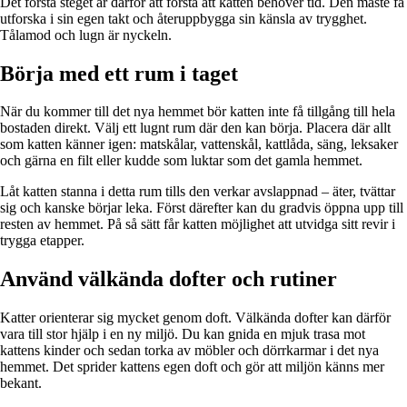
Det första steget är därför att förstå att katten behöver tid. Den måste få
utforska i sin egen takt och återuppbygga sin känsla av trygghet.
Tålamod och lugn är nyckeln.
Börja med ett rum i taget
När du kommer till det nya hemmet bör katten inte få tillgång till hela
bostaden direkt. Välj ett lugnt rum där den kan börja. Placera där allt
som katten känner igen: matskålar, vattenskål, kattlåda, säng, leksaker
och gärna en filt eller kudde som luktar som det gamla hemmet.
Låt katten stanna i detta rum tills den verkar avslappnad – äter, tvättar
sig och kanske börjar leka. Först därefter kan du gradvis öppna upp till
resten av hemmet. På så sätt får katten möjlighet att utvidga sitt revir i
trygga etapper.
Använd välkända dofter och rutiner
Katter orienterar sig mycket genom doft. Välkända dofter kan därför
vara till stor hjälp i en ny miljö. Du kan gnida en mjuk trasa mot
kattens kinder och sedan torka av möbler och dörrkarmar i det nya
hemmet. Det sprider kattens egen doft och gör att miljön känns mer
bekant.