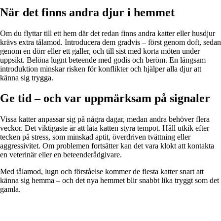
När det finns andra djur i hemmet
Om du flyttar till ett hem där det redan finns andra katter eller husdjur
krävs extra tålamod. Introducera dem gradvis – först genom doft, sedan
genom en dörr eller ett galler, och till sist med korta möten under
uppsikt. Belöna lugnt beteende med godis och beröm. En långsam
introduktion minskar risken för konflikter och hjälper alla djur att
känna sig trygga.
Ge tid – och var uppmärksam på signaler
Vissa katter anpassar sig på några dagar, medan andra behöver flera
veckor. Det viktigaste är att låta katten styra tempot. Håll utkik efter
tecken på stress, som minskad aptit, överdriven tvättning eller
aggressivitet. Om problemen fortsätter kan det vara klokt att kontakta
en veterinär eller en beteenderådgivare.
Med tålamod, lugn och förståelse kommer de flesta katter snart att
känna sig hemma – och det nya hemmet blir snabbt lika tryggt som det
gamla.