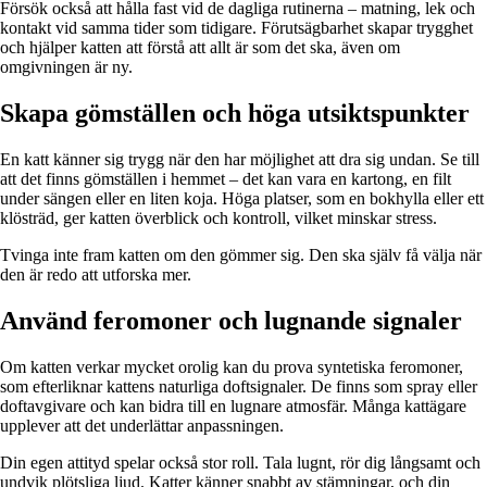
Försök också att hålla fast vid de dagliga rutinerna – matning, lek och
kontakt vid samma tider som tidigare. Förutsägbarhet skapar trygghet
och hjälper katten att förstå att allt är som det ska, även om
omgivningen är ny.
Skapa gömställen och höga utsiktspunkter
En katt känner sig trygg när den har möjlighet att dra sig undan. Se till
att det finns gömställen i hemmet – det kan vara en kartong, en filt
under sängen eller en liten koja. Höga platser, som en bokhylla eller ett
klösträd, ger katten överblick och kontroll, vilket minskar stress.
Tvinga inte fram katten om den gömmer sig. Den ska själv få välja när
den är redo att utforska mer.
Använd feromoner och lugnande signaler
Om katten verkar mycket orolig kan du prova syntetiska feromoner,
som efterliknar kattens naturliga doftsignaler. De finns som spray eller
doftavgivare och kan bidra till en lugnare atmosfär. Många kattägare
upplever att det underlättar anpassningen.
Din egen attityd spelar också stor roll. Tala lugnt, rör dig långsamt och
undvik plötsliga ljud. Katter känner snabbt av stämningar, och din