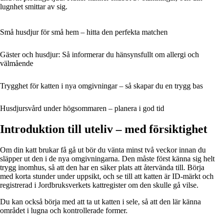
lugnhet smittar av sig.
Små husdjur för små hem – hitta den perfekta matchen
Gäster och husdjur: Så informerar du hänsynsfullt om allergi och
välmående
Trygghet för katten i nya omgivningar – så skapar du en trygg bas
Husdjursvård under högsommaren – planera i god tid
Introduktion till uteliv – med försiktighet
Om din katt brukar få gå ut bör du vänta minst två veckor innan du
släpper ut den i de nya omgivningarna. Den måste först känna sig helt
trygg inomhus, så att den har en säker plats att återvända till. Börja
med korta stunder under uppsikt, och se till att katten är ID-märkt och
registrerad i Jordbruksverkets kattregister om den skulle gå vilse.
Du kan också börja med att ta ut katten i sele, så att den lär känna
området i lugna och kontrollerade former.