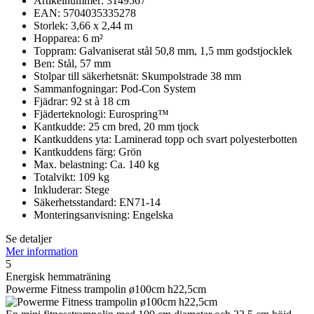
Artikelnummer: 3149567
EAN: 5704035335278
Storlek: 3,66 x 2,44 m
Hopparea: 6 m²
Toppram: Galvaniserat stål 50,8 mm, 1,5 mm godstjocklek
Ben: Stål, 57 mm
Stolpar till säkerhetsnät: Skumpolstrade 38 mm
Sammanfogningar: Pod-Con System
Fjädrar: 92 st à 18 cm
Fjäderteknologi: Eurospring™
Kantkudde: 25 cm bred, 20 mm tjock
Kantkuddens yta: Laminerad topp och svart polyesterbotten
Kantkuddens färg: Grön
Max. belastning: Ca. 140 kg
Totalvikt: 109 kg
Inkluderar: Stege
Säkerhetsstandard: EN71-14
Monteringsanvisning: Engelska
Se detaljer
Mer information
5
Energisk hemmaträning
Powerme Fitness trampolin ø100cm h22,5cm