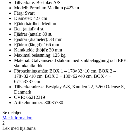
Tillverkare: Bestplay A/S
Modell: Premium Medium ø427cm
Färg: Svart
Diameter: 427 cm
Fjäderhårdhet: Medium
Ben (antal): 4 st.
Fjädrar (antal): 80 st.
Fjädrar (diameter): 33 mm
Fjädrar (längd): 166 mm
Kantkudde (höjd): 30 mm
Maximal belastning: 125 kg
Material: Galvaniserad stålram med zinkbeläggning och EPE-
skumkantkudde
Förpackningsmått: BOX 1 – 178×32×10 cm, BOX 2 –
178×32×10 cm, BOX 3 – 130×62×40 cm, BOX 4 –
67×53×37 cm
Tillverkaradress: Bestplay A/S, Knullen 22, 5260 Odense S,
Danmark
CVR: 66212319
Artikelnummer: 80035730
Se detaljer
Mer information
2
Lek med hjältarna