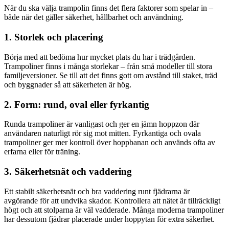
När du ska välja trampolin finns det flera faktorer som spelar in –
både när det gäller säkerhet, hållbarhet och användning.
1. Storlek och placering
Börja med att bedöma hur mycket plats du har i trädgården.
Trampoliner finns i många storlekar – från små modeller till stora
familjeversioner. Se till att det finns gott om avstånd till staket, träd
och byggnader så att säkerheten är hög.
2. Form: rund, oval eller fyrkantig
Runda trampoliner är vanligast och ger en jämn hoppzon där
användaren naturligt rör sig mot mitten. Fyrkantiga och ovala
trampoliner ger mer kontroll över hoppbanan och används ofta av
erfarna eller för träning.
3. Säkerhetsnät och vaddering
Ett stabilt säkerhetsnät och bra vaddering runt fjädrarna är
avgörande för att undvika skador. Kontrollera att nätet är tillräckligt
högt och att stolparna är väl vadderade. Många moderna trampoliner
har dessutom fjädrar placerade under hoppytan för extra säkerhet.