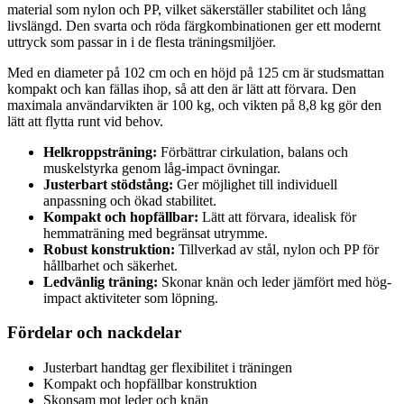
material som nylon och PP, vilket säkerställer stabilitet och lång
livslängd. Den svarta och röda färgkombinationen ger ett modernt
uttryck som passar in i de flesta träningsmiljöer.
Med en diameter på 102 cm och en höjd på 125 cm är studsmattan
kompakt och kan fällas ihop, så att den är lätt att förvara. Den
maximala användarvikten är 100 kg, och vikten på 8,8 kg gör den
lätt att flytta runt vid behov.
Helkroppsträning:
Förbättrar cirkulation, balans och
muskelstyrka genom låg-impact övningar.
Justerbart stödstång:
Ger möjlighet till individuell
anpassning och ökad stabilitet.
Kompakt och hopfällbar:
Lätt att förvara, idealisk för
hemmaträning med begränsat utrymme.
Robust konstruktion:
Tillverkad av stål, nylon och PP för
hållbarhet och säkerhet.
Ledvänlig träning:
Skonar knän och leder jämfört med hög-
impact aktiviteter som löpning.
Fördelar och nackdelar
Justerbart handtag ger flexibilitet i träningen
Kompakt och hopfällbar konstruktion
Skonsam mot leder och knän