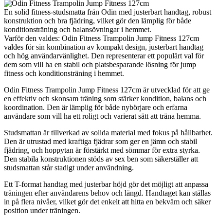
En solid fitness-studsmatta från Odin med justerbart handtag, robust
konstruktion och bra fjädring, vilket gör den lämplig för både
konditionsträning och balansövningar i hemmet.
Varför den valdes: Odin Fitness Trampolin Jump Fitness 127cm
valdes för sin kombination av kompakt design, justerbart handtag
och hög användarvänlighet. Den representerar ett populärt val för
dem som vill ha en stabil och platsbesparande lösning för jump
fitness och konditionsträning i hemmet.
Odin Fitness Trampolin Jump Fitness 127cm är utvecklad för att ge
en effektiv och skonsam träning som stärker kondition, balans och
koordination. Den är lämplig för både nybörjare och erfarna
användare som vill ha ett roligt och varierat sätt att träna hemma.
Studsmattan är tillverkad av solida material med fokus på hållbarhet.
Den är utrustad med kraftiga fjädrar som ger en jämn och stabil
fjädring, och hoppytan är förstärkt med sömmar för extra styrka.
Den stabila konstruktionen stöds av sex ben som säkerställer att
studsmattan står stadigt under användning.
Ett T-format handtag med justerbar höjd gör det möjligt att anpassa
träningen efter användarens behov och längd. Handtaget kan ställas
in på flera nivåer, vilket gör det enkelt att hitta en bekväm och säker
position under träningen.