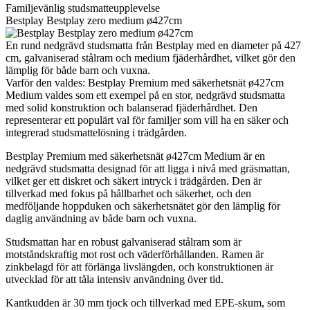
Familjevänlig studsmatteupplevelse
Bestplay Bestplay zero medium ø427cm
En rund nedgrävd studsmatta från Bestplay med en diameter på 427
cm, galvaniserad stålram och medium fjäderhårdhet, vilket gör den
lämplig för både barn och vuxna.
Varför den valdes: Bestplay Premium med säkerhetsnät ø427cm
Medium valdes som ett exempel på en stor, nedgrävd studsmatta
med solid konstruktion och balanserad fjäderhårdhet. Den
representerar ett populärt val för familjer som vill ha en säker och
integrerad studsmattelösning i trädgården.
Bestplay Premium med säkerhetsnät ø427cm Medium är en
nedgrävd studsmatta designad för att ligga i nivå med gräsmattan,
vilket ger ett diskret och säkert intryck i trädgården. Den är
tillverkad med fokus på hållbarhet och säkerhet, och den
medföljande hoppduken och säkerhetsnätet gör den lämplig för
daglig användning av både barn och vuxna.
Studsmattan har en robust galvaniserad stålram som är
motståndskraftig mot rost och väderförhållanden. Ramen är
zinkbelagd för att förlänga livslängden, och konstruktionen är
utvecklad för att tåla intensiv användning över tid.
Kantkudden är 30 mm tjock och tillverkad med EPE-skum, som