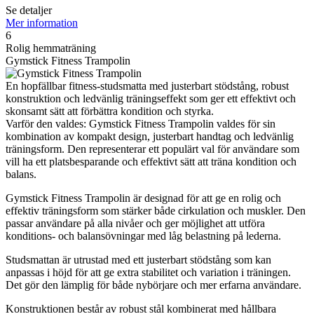
Se detaljer
Mer information
6
Rolig hemmaträning
Gymstick Fitness Trampolin
En hopfällbar fitness-studsmatta med justerbart stödstång, robust
konstruktion och ledvänlig träningseffekt som ger ett effektivt och
skonsamt sätt att förbättra kondition och styrka.
Varför den valdes: Gymstick Fitness Trampolin valdes för sin
kombination av kompakt design, justerbart handtag och ledvänlig
träningsform. Den representerar ett populärt val för användare som
vill ha ett platsbesparande och effektivt sätt att träna kondition och
balans.
Gymstick Fitness Trampolin är designad för att ge en rolig och
effektiv träningsform som stärker både cirkulation och muskler. Den
passar användare på alla nivåer och ger möjlighet att utföra
konditions- och balansövningar med låg belastning på lederna.
Studsmattan är utrustad med ett justerbart stödstång som kan
anpassas i höjd för att ge extra stabilitet och variation i träningen.
Det gör den lämplig för både nybörjare och mer erfarna användare.
Konstruktionen består av robust stål kombinerat med hållbara