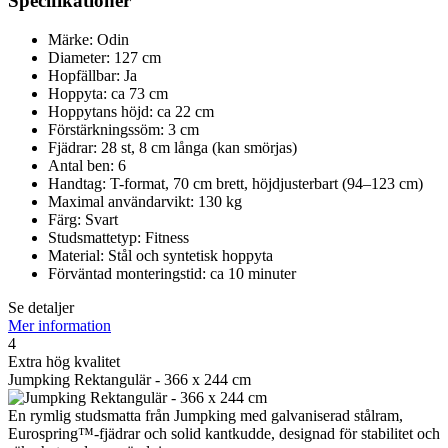
Specifikationer
Märke: Odin
Diameter: 127 cm
Hopfällbar: Ja
Hoppyta: ca 73 cm
Hoppytans höjd: ca 22 cm
Förstärkningssöm: 3 cm
Fjädrar: 28 st, 8 cm långa (kan smörjas)
Antal ben: 6
Handtag: T-format, 70 cm brett, höjdjusterbart (94–123 cm)
Maximal användarvikt: 130 kg
Färg: Svart
Studsmattetyp: Fitness
Material: Stål och syntetisk hoppyta
Förväntad monteringstid: ca 10 minuter
Se detaljer
Mer information
4
Extra hög kvalitet
Jumpking Rektangulär - 366 x 244 cm
En rymlig studsmatta från Jumpking med galvaniserad stålram,
Eurospring™-fjädrar och solid kantkudde, designad för stabilitet och