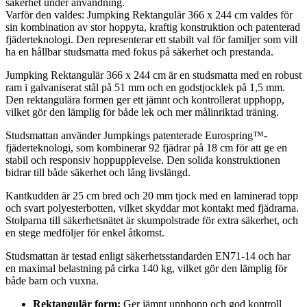
säkerhet under användning.
Varför den valdes: Jumpking Rektangulär 366 x 244 cm valdes för
sin kombination av stor hoppyta, kraftig konstruktion och patenterad
fjäderteknologi. Den representerar ett stabilt val för familjer som vill
ha en hållbar studsmatta med fokus på säkerhet och prestanda.
Jumpking Rektangulär 366 x 244 cm är en studsmatta med en robust
ram i galvaniserat stål på 51 mm och en godstjocklek på 1,5 mm.
Den rektangulära formen ger ett jämnt och kontrollerat upphopp,
vilket gör den lämplig för både lek och mer målinriktad träning.
Studsmattan använder Jumpkings patenterade Eurospring™-
fjäderteknologi, som kombinerar 92 fjädrar på 18 cm för att ge en
stabil och responsiv hoppupplevelse. Den solida konstruktionen
bidrar till både säkerhet och lång livslängd.
Kantkudden är 25 cm bred och 20 mm tjock med en laminerad topp
och svart polyesterbotten, vilket skyddar mot kontakt med fjädrarna.
Stolparna till säkerhetsnätet är skumpolstrade för extra säkerhet, och
en stege medföljer för enkel åtkomst.
Studsmattan är testad enligt säkerhetsstandarden EN71-14 och har
en maximal belastning på cirka 140 kg, vilket gör den lämplig för
både barn och vuxna.
Rektangulär form:
Ger jämnt upphopp och god kontroll