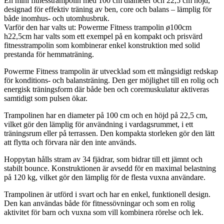
En mini fitnesstrampolin med 100 cm diameter och 22,5 cm höjd,
designad för effektiv träning av ben, core och balans – lämplig för
både inomhus- och utomhusbruk.
Varför den har valts ut: Powerme Fitness trampolin ø100cm
h22,5cm har valts som ett exempel på en kompakt och prisvärd
fitnesstrampolin som kombinerar enkel konstruktion med solid
prestanda för hemmaträning.
Powerme Fitness trampolin är utvecklad som ett mångsidigt redskap
för konditions- och balansträning. Den ger möjlighet till en rolig och
energisk träningsform där både ben och coremuskulatur aktiveras
samtidigt som pulsen ökar.
Trampolinen har en diameter på 100 cm och en höjd på 22,5 cm,
vilket gör den lämplig för användning i vardagsrummet, i ett
träningsrum eller på terrassen. Den kompakta storleken gör den lätt
att flytta och förvara när den inte används.
Hoppytan hålls stram av 34 fjädrar, som bidrar till ett jämnt och
stabilt bounce. Konstruktionen är avsedd för en maximal belastning
på 120 kg, vilket gör den lämplig för de flesta vuxna användare.
Trampolinen är utförd i svart och har en enkel, funktionell design.
Den kan användas både för fitnessövningar och som en rolig
aktivitet för barn och vuxna som vill kombinera rörelse och lek.