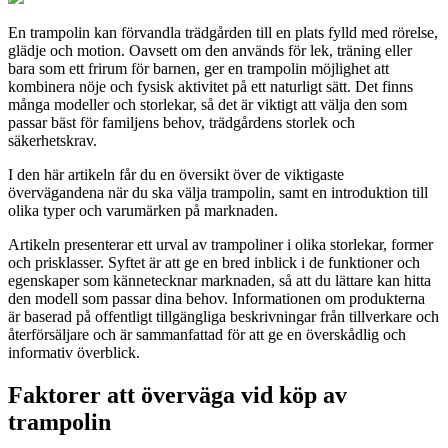
En trampolin kan förvandla trädgården till en plats fylld med rörelse,
glädje och motion. Oavsett om den används för lek, träning eller
bara som ett frirum för barnen, ger en trampolin möjlighet att
kombinera nöje och fysisk aktivitet på ett naturligt sätt. Det finns
många modeller och storlekar, så det är viktigt att välja den som
passar bäst för familjens behov, trädgårdens storlek och
säkerhetskrav.
I den här artikeln får du en översikt över de viktigaste
övervägandena när du ska välja trampolin, samt en introduktion till
olika typer och varumärken på marknaden.
Artikeln presenterar ett urval av trampoliner i olika storlekar, former
och prisklasser. Syftet är att ge en bred inblick i de funktioner och
egenskaper som kännetecknar marknaden, så att du lättare kan hitta
den modell som passar dina behov. Informationen om produkterna
är baserad på offentligt tillgängliga beskrivningar från tillverkare och
återförsäljare och är sammanfattad för att ge en överskådlig och
informativ överblick.
Faktorer att överväga vid köp av
trampolin