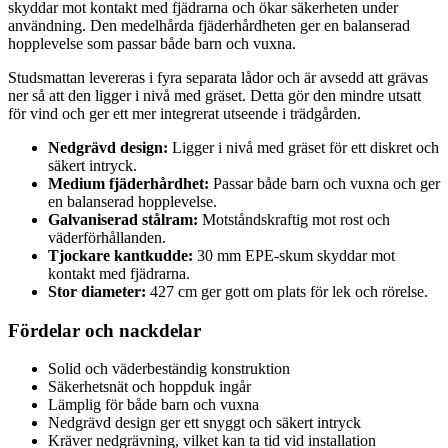
skyddar mot kontakt med fjädrarna och ökar säkerheten under
användning. Den medelhårda fjäderhårdheten ger en balanserad
hopplevelse som passar både barn och vuxna.
Studsmattan levereras i fyra separata lådor och är avsedd att grävas
ner så att den ligger i nivå med gräset. Detta gör den mindre utsatt
för vind och ger ett mer integrerat utseende i trädgården.
Nedgrävd design:
Ligger i nivå med gräset för ett diskret och
säkert intryck.
Medium fjäderhårdhet:
Passar både barn och vuxna och ger
en balanserad hopplevelse.
Galvaniserad stålram:
Motståndskraftig mot rost och
väderförhållanden.
Tjockare kantkudde:
30 mm EPE-skum skyddar mot
kontakt med fjädrarna.
Stor diameter:
427 cm ger gott om plats för lek och rörelse.
Fördelar och nackdelar
Solid och väderbeständig konstruktion
Säkerhetsnät och hoppduk ingår
Lämplig för både barn och vuxna
Nedgrävd design ger ett snyggt och säkert intryck
Kräver nedgrävning, vilket kan ta tid vid installation