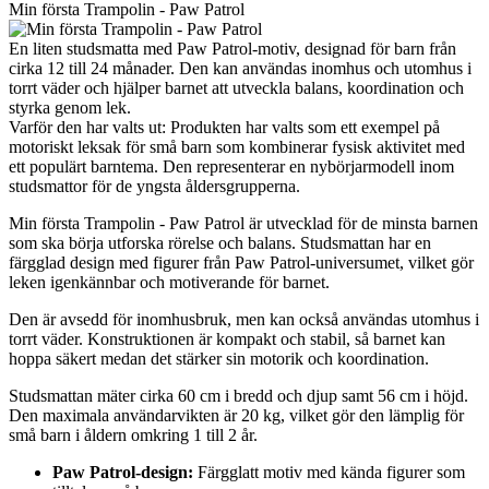
Min första Trampolin - Paw Patrol
En liten studsmatta med Paw Patrol-motiv, designad för barn från
cirka 12 till 24 månader. Den kan användas inomhus och utomhus i
torrt väder och hjälper barnet att utveckla balans, koordination och
styrka genom lek.
Varför den har valts ut: Produkten har valts som ett exempel på
motoriskt leksak för små barn som kombinerar fysisk aktivitet med
ett populärt barntema. Den representerar en nybörjarmodell inom
studsmattor för de yngsta åldersgrupperna.
Min första Trampolin - Paw Patrol är utvecklad för de minsta barnen
som ska börja utforska rörelse och balans. Studsmattan har en
färgglad design med figurer från Paw Patrol-universumet, vilket gör
leken igenkännbar och motiverande för barnet.
Den är avsedd för inomhusbruk, men kan också användas utomhus i
torrt väder. Konstruktionen är kompakt och stabil, så barnet kan
hoppa säkert medan det stärker sin motorik och koordination.
Studsmattan mäter cirka 60 cm i bredd och djup samt 56 cm i höjd.
Den maximala användarvikten är 20 kg, vilket gör den lämplig för
små barn i åldern omkring 1 till 2 år.
Paw Patrol-design:
Färgglatt motiv med kända figurer som