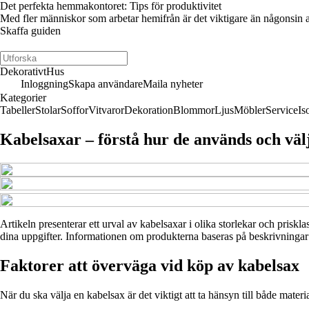
Det perfekta hemmakontoret: Tips för produktivitet
Med fler människor som arbetar hemifrån är det viktigare än någonsin 
Skaffa guiden
DekorativtHus
Inloggning
Skapa användare
Maila nyheter
Kategorier
Tabeller
Stolar
Soffor
Vitvaror
Dekoration
Blommor
Ljus
Möbler
Service
Is
Kabelsaxar – förstå hur de används och väl
Artikeln presenterar ett urval av kabelsaxar i olika storlekar och priskl
dina uppgifter. Informationen om produkterna baseras på beskrivningar fr
Faktorer att överväga vid köp av kabelsax
När du ska välja en kabelsax är det viktigt att ta hänsyn till både mat