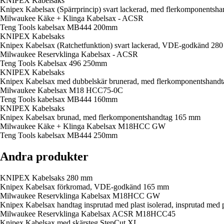
KNIPEX Kabelsaks
Knipex Kabelsax (Spärrprincip) svart lackerad, med flerkomponentsh
Milwaukee Käke + Klinga Kabelsax - ACSR
Teng Tools kabelsax MB444 200mm
KNIPEX Kabelsaks
Knipex Kabelsax (Ratchetfunktion) svart lackerad, VDE-godkänd 28
Milwaukee Reservklinga Kabelsax - ACSR
Teng Tools Kabelsax 496 250mm
KNIPEX Kabelsaks
Knipex Kabelsax med dubbelskär brunerad, med flerkomponentshand
Milwaukee Kabelsax M18 HCC75-0C
Teng Tools kabelsax MB444 160mm
KNIPEX Kabelsaks
Knipex Kabelsax brunad, med flerkomponentshandtag 165 mm
Milwaukee Käke + Klinga Kabelsax M18HCC GW
Teng Tools kabelsax MB444 250mm
Andra produkter
KNIPEX Kabelsaks 280 mm
Knipex Kabelsax förkromad, VDE-godkänd 165 mm
Milwaukee Reservklinga Kabelsax M18HCC GW
Knipex Kabelsax handtag insprutad med plast isolerad, insprutad me
Milwaukee Reservklinga Kabelsax ACSR M18HCC45
Knipex Kabelsax med skärsteg StepCut XL