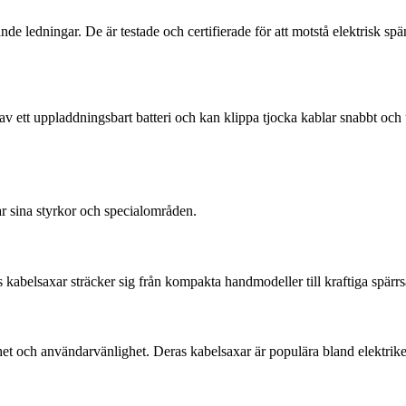
de ledningar. De är testade och certifierade för att motstå elektrisk spä
 ett uppladdningsbart batteri och kan klippa tjocka kablar snabbt och 
 sina styrkor och specialområden.
 kabelsaxar sträcker sig från kompakta handmodeller till kraftiga spärrsa
 och användarvänlighet. Deras kabelsaxar är populära bland elektriker s