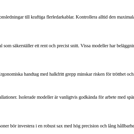
onsledningar till kraftiga flerledarkablar. Kontrollera alltid den maxima
ial som säkerställer ett rent och precist snitt. Vissa modeller har belägg
rgonomiska handtag med halkfritt grepp minskar risken för trötthet och 
tallationer. Isolerade modeller är vanligtvis godkända för arbete med spä
soner bör investera i en robust sax med hög precision och lång hållbarhet