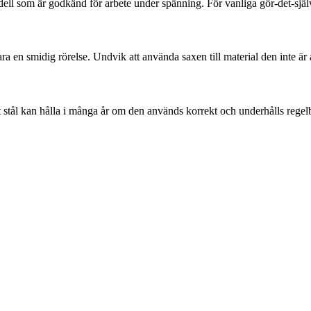
ell som är godkänd för arbete under spänning. För vanliga gör-det-själv-
ra en smidig rörelse. Undvik att använda saxen till material den inte är
 stål kan hålla i många år om den används korrekt och underhålls regel