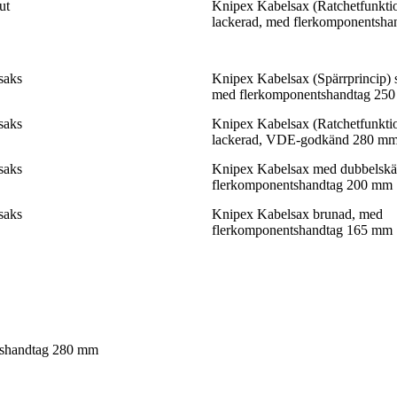
ut
Knipex Kabelsax (Ratchetfunktio
lackerad, med flerkomponentsh
saks
Knipex Kabelsax (Spärrprincip) s
med flerkomponentshandtag 25
saks
Knipex Kabelsax (Ratchetfunktio
lackerad, VDE-godkänd 280 m
saks
Knipex Kabelsax med dubbelskä
flerkomponentshandtag 200 mm
saks
Knipex Kabelsax brunad, med
flerkomponentshandtag 165 mm
ntshandtag 280 mm