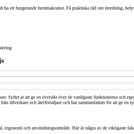
att ha ett fungerande hemmakontor. Få praktiska råd om inredning, bely
olering
js
asser. Syftet är att ge en översikt över de vanligaste funktionerna och e
ån tillverkare och återförsäljare och har sammanfattats för att ge en ty
erial, ergonomi och användningsområde. Här är några av de viktigaste fak