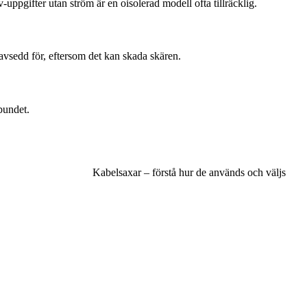
uppgifter utan ström är en oisolerad modell ofta tillräcklig.
 avsedd för, eftersom det kan skada skären.
bundet.
Kabelsaxar – förstå hur de används och väljs