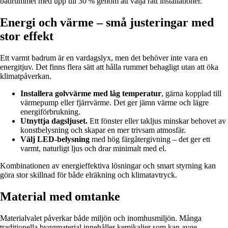
badrummet med upp till 30 % genom att välja rätt installationer.
Energi och värme – små justeringar med
stor effekt
Ett varmt badrum är en vardagslyx, men det behöver inte vara en
energitjuv. Det finns flera sätt att hålla rummet behagligt utan att öka
klimatpåverkan.
Installera golvvärme med låg temperatur
, gärna kopplad till
värmepump eller fjärrvärme. Det ger jämn värme och lägre
energiförbrukning.
Utnyttja dagsljuset.
Ett fönster eller takljus minskar behovet av
konstbelysning och skapar en mer trivsam atmosfär.
Välj LED-belysning
med hög färgåtergivning – det ger ett
varmt, naturligt ljus och drar minimalt med el.
Kombinationen av energieffektiva lösningar och smart styrning kan
göra stor skillnad för både elräkning och klimatavtryck.
Material med omtanke
Materialvalet påverkar både miljön och inomhusmiljön. Många
traditionella byggmaterial innehåller kemikalier som kan avge