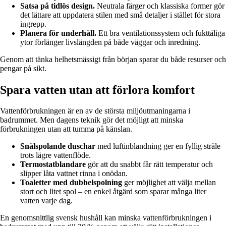
Satsa på tidlös design.
Neutrala färger och klassiska former gör
det lättare att uppdatera stilen med små detaljer i stället för stora
ingrepp.
Planera för underhåll.
Ett bra ventilationssystem och fukttåliga
ytor förlänger livslängden på både väggar och inredning.
Genom att tänka helhetsmässigt från början sparar du både resurser och
pengar på sikt.
Spara vatten utan att förlora komfort
Vattenförbrukningen är en av de största miljöutmaningarna i
badrummet. Men dagens teknik gör det möjligt att minska
förbrukningen utan att tumma på känslan.
Snålspolande duschar
med luftinblandning ger en fyllig stråle
trots lägre vattenflöde.
Termostatblandare
gör att du snabbt får rätt temperatur och
slipper låta vattnet rinna i onödan.
Toaletter med dubbelspolning
ger möjlighet att välja mellan
stort och litet spol – en enkel åtgärd som sparar många liter
vatten varje dag.
En genomsnittlig svensk hushåll kan minska vattenförbrukningen i