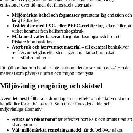
emissioner över tid, men det finns goda alternativ.
Miljömärkta kakel och fogmassor
garanterar låg emission och
lång hållbarhet.
Trädetaljer med FSC- eller PEFC-certifiering
säkerställer att
virket kommer från hållbart skogsbruk.
Måla med vattenbaserad färg
utan lösningsmedel för ett
friskare inomhusklimat.
Återbruk och återvunnet material
– till exempel bänkskivor
av återvunnet glas eller sten – ger karaktär och minskar
resursförbrukningen.
Ett hållbart badrum handlar inte bara om det du ser, utan också om de
material som påverkar luften och miljön i det tysta.
Miljövänlig rengöring och skötsel
Även det mest hållbara badrum tappar sin effekt om det kräver starka
kemikalier för att hållas rent. Som tur är finns det enkla och
miljövänliga alternativ.
Ättika och bikarbonat
tar effektivt bort kalk och smuts utan att
skada ytorna.
Välj miljömärkta rengöringsmedel
när du behöver något