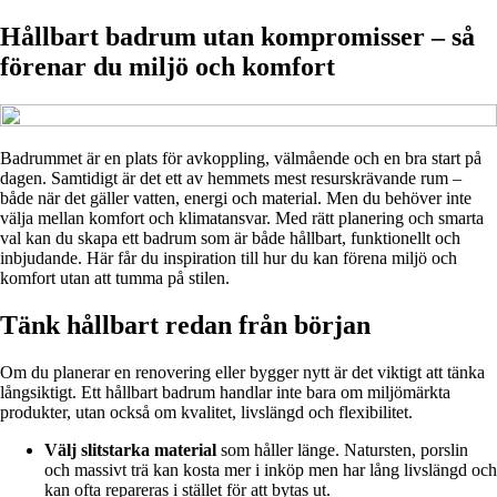
Hållbart badrum utan kompromisser – så
förenar du miljö och komfort
Badrummet är en plats för avkoppling, välmående och en bra start på
dagen. Samtidigt är det ett av hemmets mest resurskrävande rum –
både när det gäller vatten, energi och material. Men du behöver inte
välja mellan komfort och klimatansvar. Med rätt planering och smarta
val kan du skapa ett badrum som är både hållbart, funktionellt och
inbjudande. Här får du inspiration till hur du kan förena miljö och
komfort utan att tumma på stilen.
Tänk hållbart redan från början
Om du planerar en renovering eller bygger nytt är det viktigt att tänka
långsiktigt. Ett hållbart badrum handlar inte bara om miljömärkta
produkter, utan också om kvalitet, livslängd och flexibilitet.
Välj slitstarka material
som håller länge. Natursten, porslin
och massivt trä kan kosta mer i inköp men har lång livslängd och
kan ofta repareras i stället för att bytas ut.