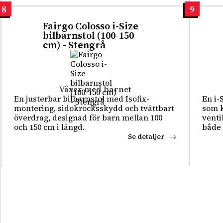
8
9
Fairgo Colosso i-Size
bilbarnstol (100-150
cm) - Stengrå
Växer med barnet
En justerbar bilbarnstol med Isofix-
En i-
montering, sidokrocksskydd och tvättbart
som 
överdrag, designad för barn mellan 100
venti
och 150 cm i längd.
både 
Se detaljer