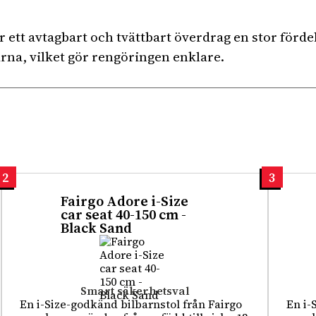
r ett avtagbart och tvättbart överdrag en stor förd
arna, vilket gör rengöringen enklare.
2
3
Fairgo Adore i-Size
car seat 40-150 cm -
Black Sand
Smart säkerhetsval
En i-Size-godkänd bilbarnstol från Fairgo
En i-