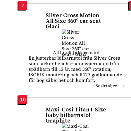
7
Silver Cross Motion
All Size 360º car seat -
Glaci
Allt-i-ett bilbarnstol
En justerbar bilbarnstol från Silver Cross
som täcker hela barndomsperioden från
spädbarn till 12 år, med 360º rotation,
ISOFIX-montering och R129-godkännande
för hög säkerhet och komfort.
Se detaljer
10
Maxi-Cosi Titan I-Size
baby bilbarnstol
Graphite