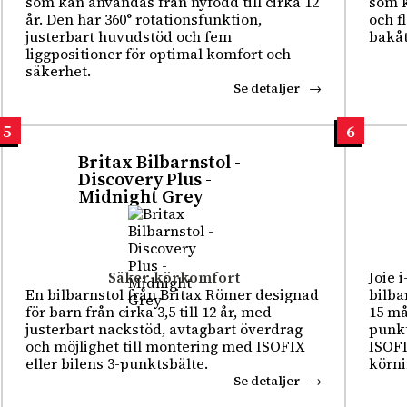
som kan användas från nyfödd till cirka 12
som k
år. Den har 360° rotationsfunktion,
och f
justerbart huvudstöd och fem
bakåt
liggpositioner för optimal komfort och
säkerhet.
Se detaljer
5
6
Britax Bilbarnstol -
Discovery Plus -
Midnight Grey
Säker körkomfort
Joie 
En bilbarnstol från Britax Römer designad
bilba
för barn från cirka 3,5 till 12 år, med
15 må
justerbart nackstöd, avtagbart överdrag
punkt
och möjlighet till montering med ISOFIX
ISOFI
eller bilens 3-punktsbälte.
körn
Se detaljer